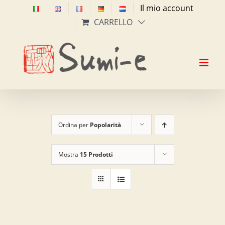
Salta
Il mio account
al
CARRELLO
contenuto
Ordina per
Popolarità
Mostra
15 Prodotti