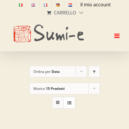
Salta
Il mio account
al
CARRELLO
contenuto
Ordina per
Data
Mostra
15 Prodotti