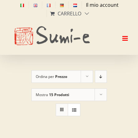
Salta
Il mio account
al
CARRELLO
contenuto
Ordina per
Prezzo
Mostra
15 Prodotti