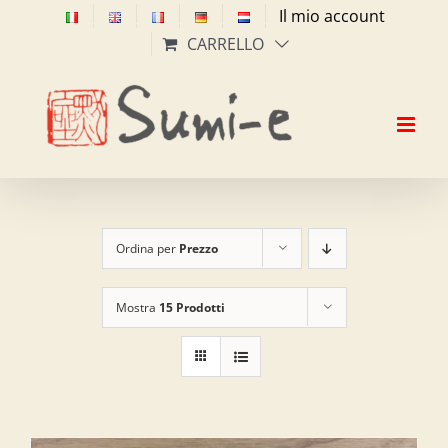
Salta
Il mio account
al
CARRELLO
contenuto
Ordina per
Prezzo
Mostra
15 Prodotti