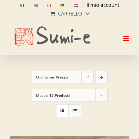
Salta
Il mio account
al
CARRELLO
contenuto
Ordina per
Prezzo
Mostra
15 Prodotti