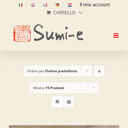
Salta
Il mio account
al
CARRELLO
contenuto
Ordina per
Ordine predefinito
Mostra
15 Prodotti