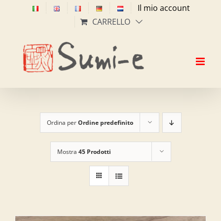
Salta
Il mio account
al
CARRELLO
contenuto
Ordina per
Ordine predefinito
Mostra
45 Prodotti