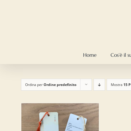
Salta
al
contenuto
Home
Cos’è il 
Ordina per
Ordine predefinito
Mostra
15 P