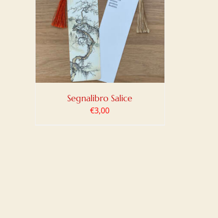
LO
/
Segnalibro Salice
€
3,00