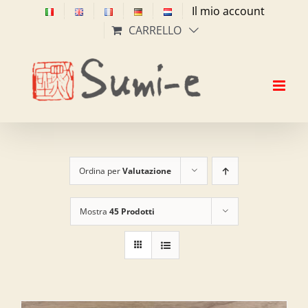
Salta
Il mio account
al
CARRELLO
contenuto
Ordina per
Valutazione
Mostra
45 Prodotti