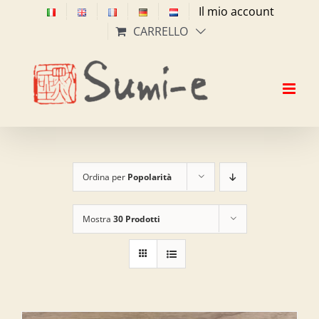
Salta
Il mio account
al
CARRELLO
contenuto
Ordina per
Popolarità
Mostra
30 Prodotti