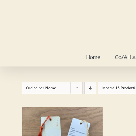
Salta
al
contenuto
Home
Cos’è il 
Ordina per
Nome
Mostra
15 Prodotti