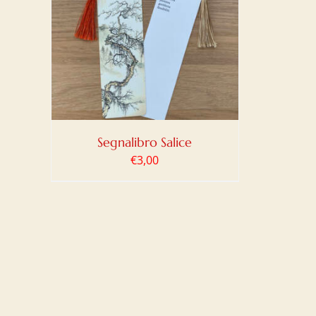
LO
/
Segnalibro Salice
€
3,00