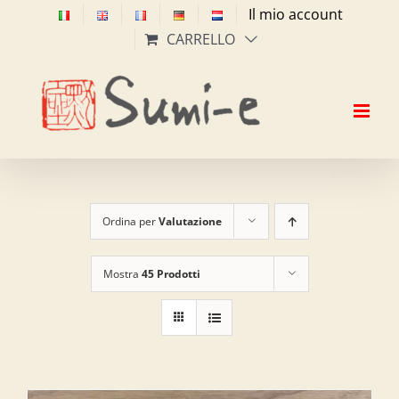
Salta
Il mio account
al
CARRELLO
contenuto
Ordina per
Valutazione
Mostra
45 Prodotti