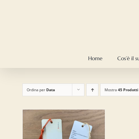
Salta
al
contenuto
Home
Cos’è il 
Ordina per
Data
Mostra
45 Prodotti