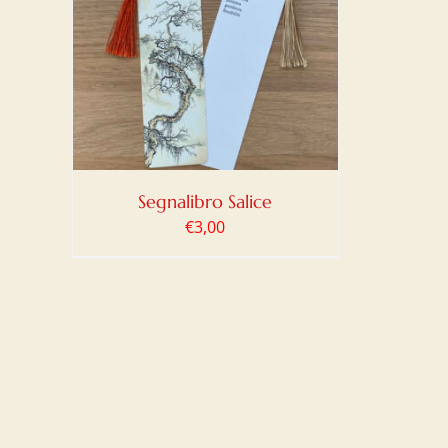
LO
/
Segnalibro Salice
€
3,00