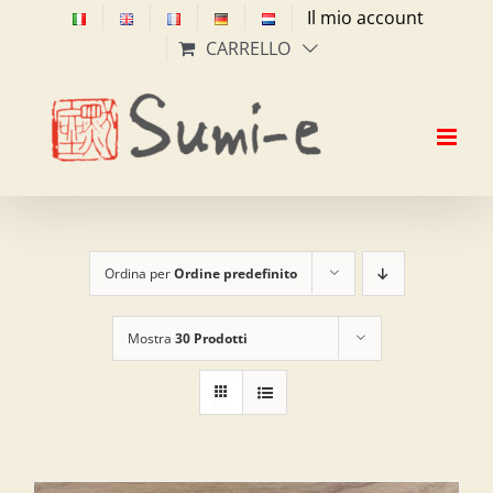
Salta
Il mio account
al
CARRELLO
contenuto
Ordina per
Ordine predefinito
Mostra
30 Prodotti