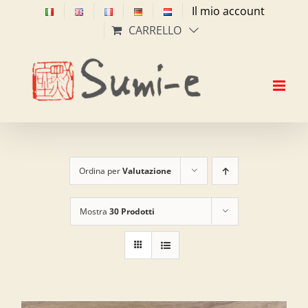
Salta
Il mio account
al
CARRELLO
contenuto
Ordina per
Valutazione
Mostra
30 Prodotti