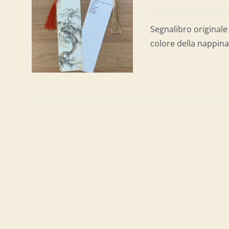
AL
/
Segnalibro originale 
colore della nappina 