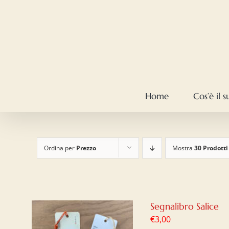
Salta
al
contenuto
Home
Cos’è il 
Ordina per
Prezzo
Mostra
30 Prodotti
Segnalibro Salice
€
3,00