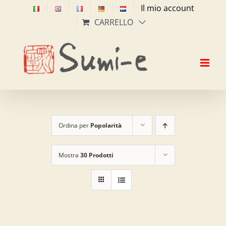
Salta
Il mio account
al
CARRELLO
contenuto
Ordina per
Popolarità
Mostra
30 Prodotti