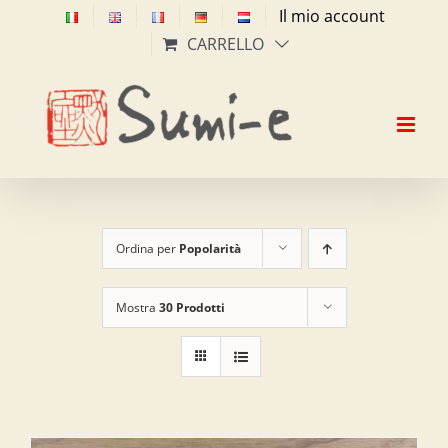
Salta
Il mio account
al
CARRELLO
contenuto
Ordina per
Popolarità
Mostra
30 Prodotti