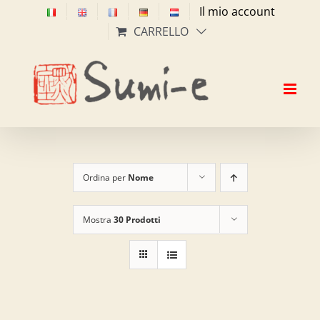
Salta
Il mio account
al
CARRELLO
contenuto
Ordina per
Nome
Mostra
30 Prodotti