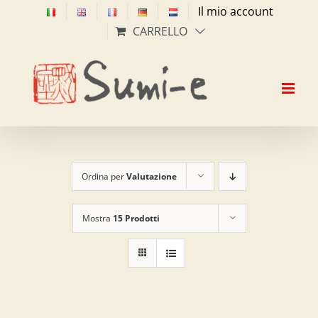
Salta
Il mio account
al
CARRELLO
contenuto
Ordina per
Valutazione
Mostra
15 Prodotti