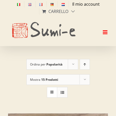
Salta
Il mio account
al
CARRELLO
contenuto
Ordina per
Popolarità
Mostra
15 Prodotti