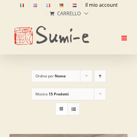
Salta
Il mio account
al
CARRELLO
contenuto
Ordina per
Nome
Mostra
15 Prodotti