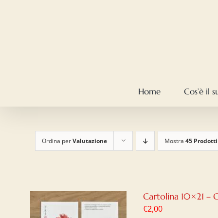
Salta
al
contenuto
Home
Cos’è il 
Ordina per
Valutazione
Mostra
45 Prodotti
Cartolina 10×21 – 
€
2,00