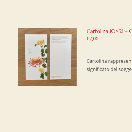
Cartolina 10×21 – 
€
2,00
AL
/
Cartolina rappresen
significato del sogge