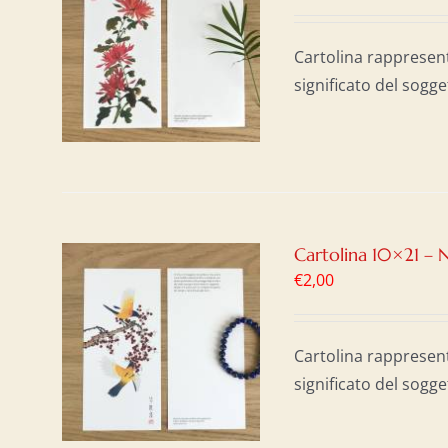
AL
/
Cartolina rappresen
significato del sogge
Cartolina 10×21 – N
€
2,00
AL
/
Cartolina rappresen
significato del sogge