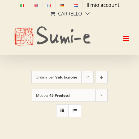
Salta
Il mio account
al
CARRELLO
contenuto
Ordina per
Valutazione
Mostra
45 Prodotti