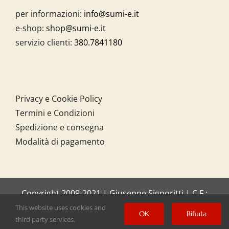
per informazioni:
info@sumi-e.it
e-shop:
shop@sumi-e.it
servizio clienti:
380.7841180
Privacy e Cookie Policy
Termini e Condizioni
Spedizione e consegna
Modalità di pagamento
Copyright 2009-2021 | Giuseppe Signoritti | C.F.:
SGNGPP61C20I158O
This website uses cookies and
OK
Rifiuta
third party services.