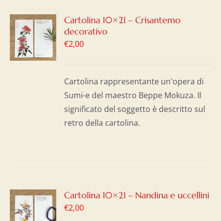
GI
Cartolina 10×21 – Crisantemo
decorativo
LO
€
2,00
I
Cartolina rappresentante un'opera di
Sumi-e del maestro Beppe Mokuza. Il
significato del soggetto è descritto sul
retro della cartolina.
GI
Cartolina 10×21 – Nandina e uccellini
€
2,00
LO