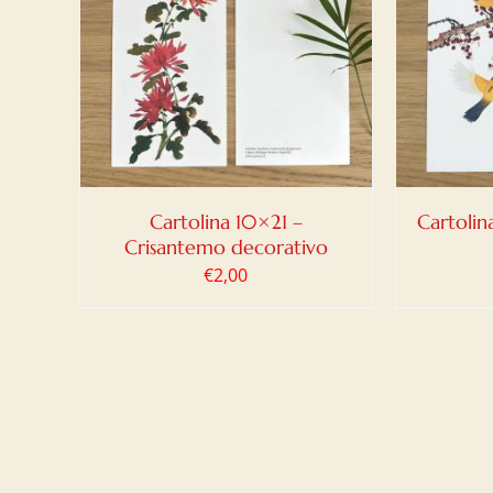
LO
/
AGGIUNGI AL CARRELLO
/
AGG
DETTAGLI
Cartolina 10×21 –
Cartolin
Crisantemo decorativo
€
2,00