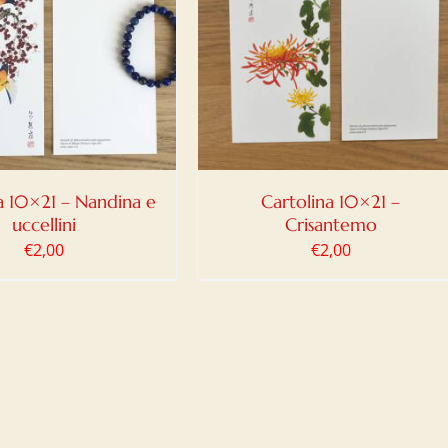
IUNGI AL CARRELLO
/
DETTAGLI
a 10×21 – Nandina e
Cartolina 10×21 –
uccellini
Crisantemo
€
2,00
€
2,00