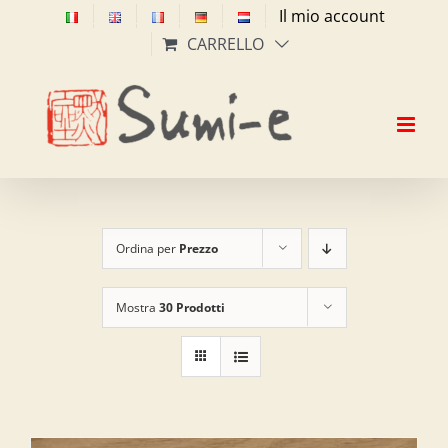
Salta
Il mio account
al
CARRELLO
contenuto
Ordina per
Prezzo
Mostra
30 Prodotti