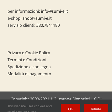
per informazioni:
info@sumi-e.it
e-shop:
shop@sumi-e.it
servizio clienti:
380.7841180
Privacy e Cookie Policy
Termini e Condizioni
Spedizione e consegna
Modalità di pagamento
Copyright 2009-2021 | Giuseppe Signoritti | C.F.:
SGNGPP61C20I158O
This website uses cookies and
OK
Rifiuta
third party services.