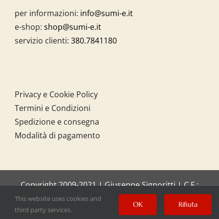
per informazioni:
info@sumi-e.it
e-shop:
shop@sumi-e.it
servizio clienti:
380.7841180
Privacy e Cookie Policy
Termini e Condizioni
Spedizione e consegna
Modalità di pagamento
Copyright 2009-2021 | Giuseppe Signoritti | C.F.:
SGNGPP61C20I158O
This website uses cookies and
OK
Rifiuta
third party services.