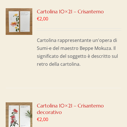
GI
Cartolina 10×21 – Crisantemo
€
2,00
LO
I
Cartolina rappresentante un'opera di
Sumi-e del maestro Beppe Mokuza. Il
significato del soggetto è descritto sul
retro della cartolina.
GI
Cartolina 10×21 – Crisantemo
decorativo
LO
€
2,00