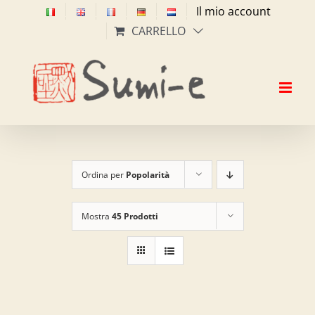
Salta
Il mio account
al
CARRELLO
contenuto
Ordina per
Popolarità
Mostra
45 Prodotti