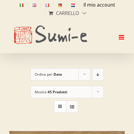
Salta
Il mio account
al
CARRELLO
contenuto
Ordina per
Data
Mostra
45 Prodotti