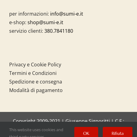
per informazioni:
info@sumi-e.it
e-shop:
shop@sumi-e.it
servizio clienti:
380.7841180
Privacy e Cookie Policy
Termini e Condizioni
Spedizione e consegna
Modalità di pagamento
Copyright 2009-2021 | Giuseppe Signoritti | C.F.:
SGNGPP61C20I158O
This website uses cookies and
OK
Rifiuta
third party services.