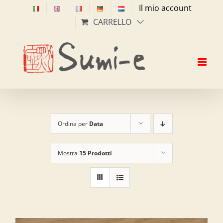
Salta
Il mio account
al
CARRELLO
contenuto
Ordina per
Data
Mostra
15 Prodotti