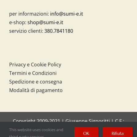
per informazioni:
info@sumi-e.it
e-shop:
shop@sumi-e.it
servizio clienti:
380.7841180
Privacy e Cookie Policy
Termini e Condizioni
Spedizione e consegna
Modalità di pagamento
Copyright 2009-2021 | Giuseppe Signoritti | C.F.:
SGNGPP61C20I158O
This website uses cookies and
OK
Rifiuta
third party services.