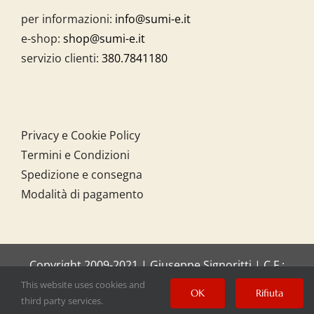
per informazioni:
info@sumi-e.it
e-shop:
shop@sumi-e.it
servizio clienti:
380.7841180
Privacy e Cookie Policy
Termini e Condizioni
Spedizione e consegna
Modalità di pagamento
Copyright 2009-2021 | Giuseppe Signoritti | C.F.:
SGNGPP61C20I158O
This website uses cookies and
OK
Rifiuta
third party services.