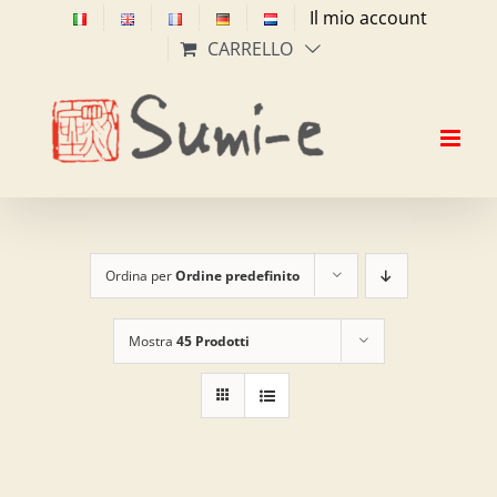
Salta
Il mio account
al
CARRELLO
contenuto
Ordina per
Ordine predefinito
Mostra
45 Prodotti