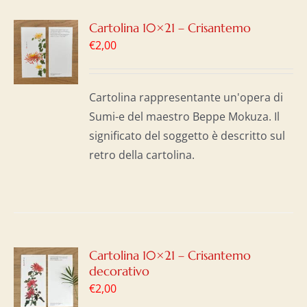
GI
Cartolina 10×21 – Crisantemo
€
2,00
LO
I
Cartolina rappresentante un'opera di
Sumi-e del maestro Beppe Mokuza. Il
significato del soggetto è descritto sul
retro della cartolina.
GI
Cartolina 10×21 – Crisantemo
decorativo
LO
€
2,00