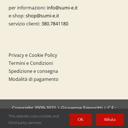
per informazioni:
info@sumi-e.it
e-shop:
shop@sumi-e.it
servizio clienti:
380.7841180
Privacy e Cookie Policy
Termini e Condizioni
Spedizione e consegna
Modalità di pagamento
Copyright 2009-2021 | Giuseppe Signoritti | C.F.:
SGNGPP61C20I158O
This website uses cookies and
OK
Rifiuta
third party services.