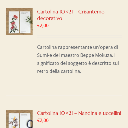
GI
Cartolina 10×21 – Crisantemo
decorativo
LO
€
2,00
I
Cartolina rappresentante un'opera di
Sumi-e del maestro Beppe Mokuza. Il
significato del soggetto è descritto sul
retro della cartolina.
GI
Cartolina 10×21 – Nandina e uccellini
€
2,00
LO