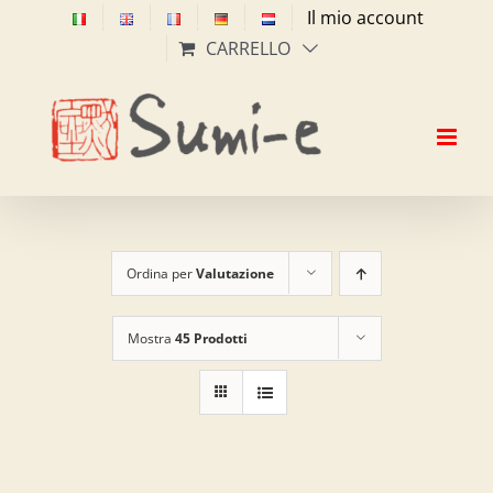
Salta
Il mio account
al
CARRELLO
contenuto
Ordina per
Valutazione
Mostra
45 Prodotti