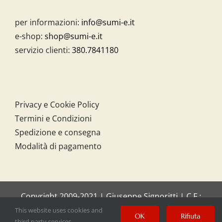
per informazioni:
info@sumi-e.it
e-shop:
shop@sumi-e.it
servizio clienti:
380.7841180
Privacy e Cookie Policy
Termini e Condizioni
Spedizione e consegna
Modalità di pagamento
Copyright 2009-2021 | Giuseppe Signoritti | C.F.:
SGNGPP61C20I158O
This website uses cookies and
OK
Rifiuta
third party services.