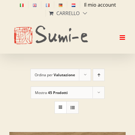
Salta
Il mio account
al
CARRELLO
contenuto
Ordina per
Valutazione
Mostra
45 Prodotti