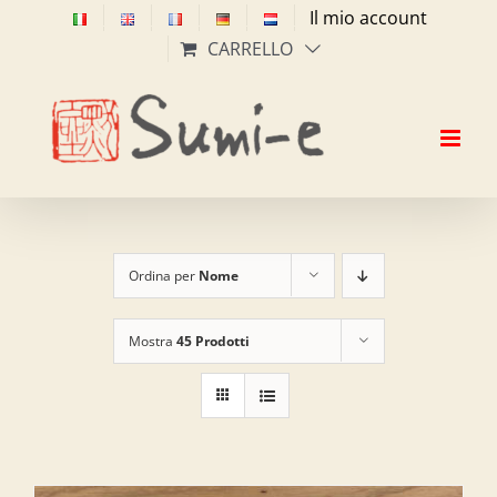
Salta
Il mio account
al
CARRELLO
contenuto
Ordina per
Nome
Mostra
45 Prodotti