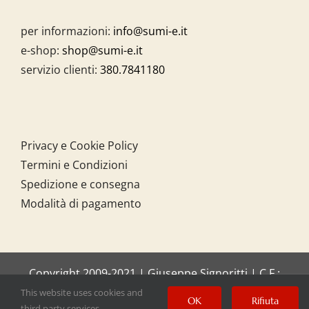
per informazioni:
info@sumi-e.it
e-shop:
shop@sumi-e.it
servizio clienti:
380.7841180
Privacy e Cookie Policy
Termini e Condizioni
Spedizione e consegna
Modalità di pagamento
Copyright 2009-2021 | Giuseppe Signoritti | C.F.:
SGNGPP61C20I158O
This website uses cookies and
OK
Rifiuta
third party services.