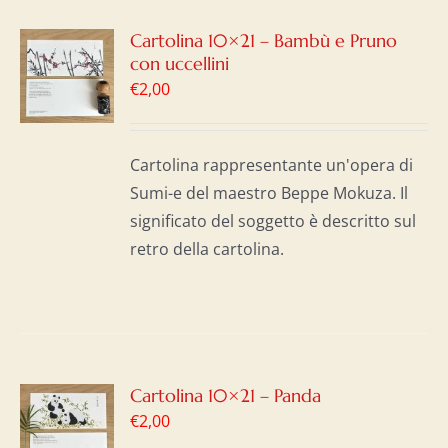
GI
Cartolina 10×21 – Bambù e Pruno
con uccellini
LO
€
2,00
I
Cartolina rappresentante un'opera di
Sumi-e del maestro Beppe Mokuza. Il
significato del soggetto è descritto sul
retro della cartolina.
GI
Cartolina 10×21 – Panda
€
2,00
LO