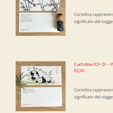
AL
/
Cartolina rappresen
significato del sogge
Cartolina 10×21 – 
€
2,00
AL
/
Cartolina rappresen
significato del sogge