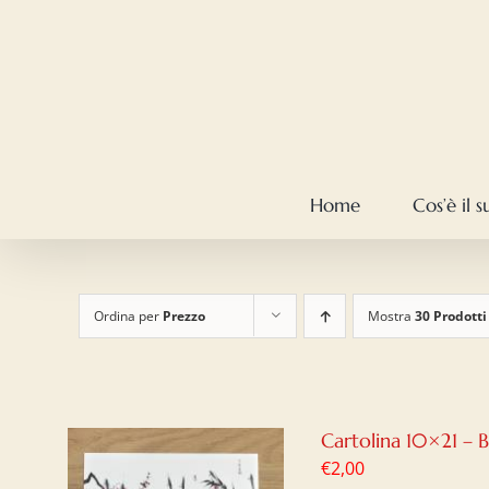
Salta
al
contenuto
Home
Cos’è il 
Ordina per
Prezzo
Mostra
30 Prodotti
Cartolina 10×21 – 
€
2,00