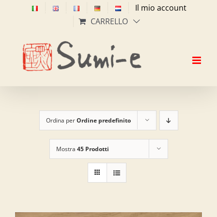
Salta
Il mio account
al
CARRELLO
contenuto
Ordina per
Ordine predefinito
Mostra
45 Prodotti