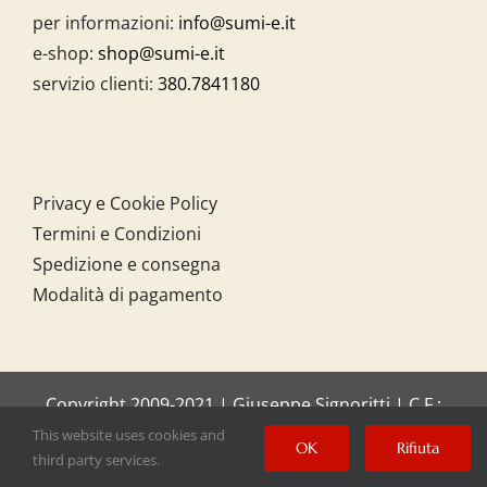
per informazioni:
info@sumi-e.it
e-shop:
shop@sumi-e.it
servizio clienti:
380.7841180
Privacy e Cookie Policy
Termini e Condizioni
Spedizione e consegna
Modalità di pagamento
Copyright 2009-2021 | Giuseppe Signoritti | C.F.:
SGNGPP61C20I158O
This website uses cookies and
OK
Rifiuta
third party services.