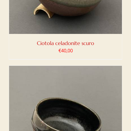
Ciotola celadonite scuro
€
40,00