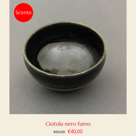
Sconto
Ciotola nero fumo
Il
Il
€
40,00
€
60,00