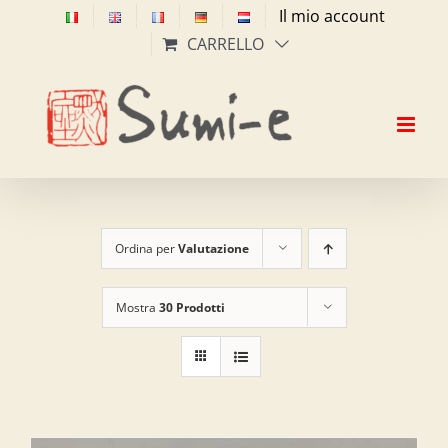
Salta
Il mio account
al
CARRELLO
contenuto
Ordina per
Valutazione
Mostra
30 Prodotti