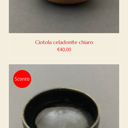
Ciotola celadonite chiaro
€
40,00
Sconto