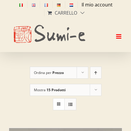
Salta
Il mio account
al
CARRELLO
contenuto
Ordina per
Prezzo
Mostra
15 Prodotti