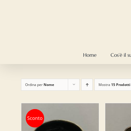
Salta
al
contenuto
Home
Cos’è il 
Ordina per
Nome
Mostra
15 Prodotti
Sconto