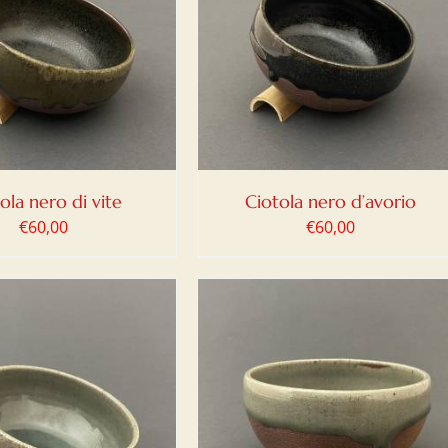
IUNGI AL CARRELLO
/
DETTAGLI
ola nero di vite
Ciotola nero d’avorio
€
60,00
€
60,00
IUNGI AL CARRELLO
/
DETTAGLI