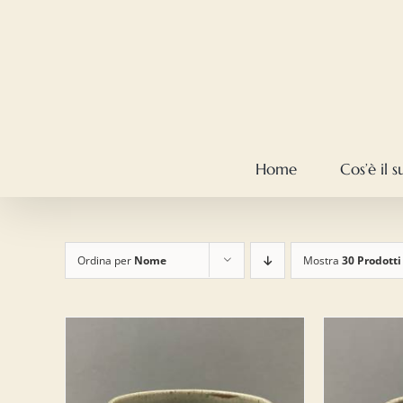
Salta
al
contenuto
Home
Cos’è il 
Ordina per
Nome
Mostra
30 Prodotti