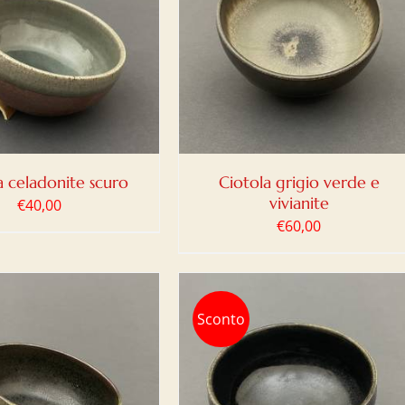
IUNGI AL CARRELLO
/
DETTAGLI
a celadonite scuro
Ciotola grigio verde e
vivianite
€
40,00
€
60,00
Sconto
IUNGI AL CARRELLO
/