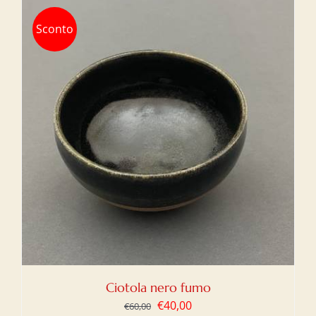
Sconto
Ciotola nero fumo
Il
Il
€
40,00
€
60,00