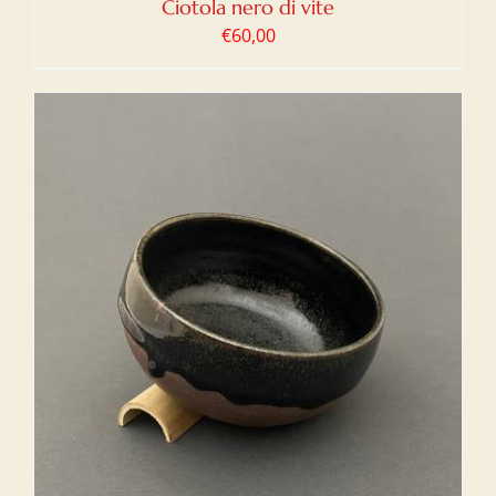
Ciotola nero di vite
€
60,00