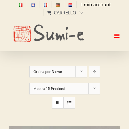
Salta
Il mio account
al
CARRELLO
contenuto
Ordina per
Nome
Mostra
15 Prodotti