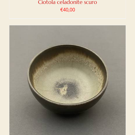
Ciotola celadonite scuro
€
40,00