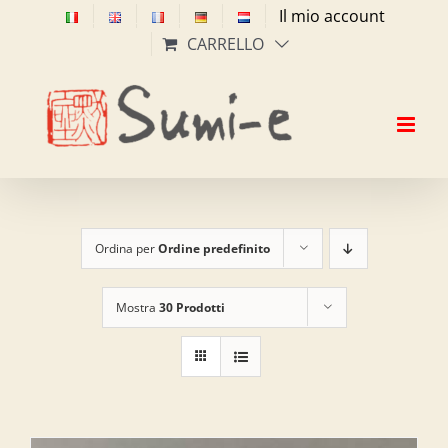
Salta
Il mio account
al
CARRELLO
contenuto
Ordina per
Ordine predefinito
Mostra
30 Prodotti