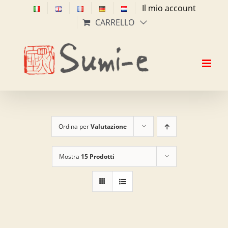
Salta
Il mio account
al
CARRELLO
contenuto
Ordina per
Valutazione
Mostra
15 Prodotti