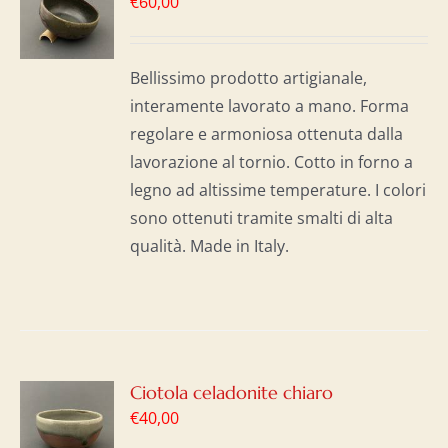
€
60,00
LO
I
Bellissimo prodotto artigianale,
interamente lavorato a mano. Forma
regolare e armoniosa ottenuta dalla
lavorazione al tornio. Cotto in forno a
legno ad altissime temperature. I colori
sono ottenuti tramite smalti di alta
qualità. Made in Italy.
GI
Ciotola celadonite chiaro
€
40,00
LO