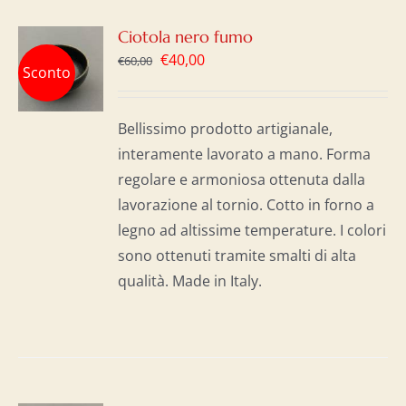
GI
Ciotola nero fumo
Il
Il
€
40,00
€
60,00
Sconto
LO
prezzo
prezzo
originale
attuale
I
Bellissimo prodotto artigianale,
era:
è:
interamente lavorato a mano. Forma
€60,00.
€40,00.
regolare e armoniosa ottenuta dalla
lavorazione al tornio. Cotto in forno a
legno ad altissime temperature. I colori
sono ottenuti tramite smalti di alta
qualità. Made in Italy.