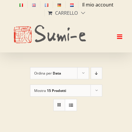
Salta
Il mio account
al
CARRELLO
contenuto
Ordina per
Data
Mostra
15 Prodotti