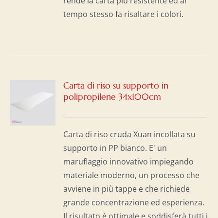
rende la carta più resistente ed al
tempo stesso fa risaltare i colori.
Carta di riso su supporto in
polipropilene 34x100cm
I
Carta di riso cruda Xuan incollata su
supporto in PP bianco. E' un
maruflaggio innovativo impiegando
materiale moderno, un processo che
avviene in più tappe e che richiede
grande concentrazione ed esperienza.
Il risultato è ottimale e soddisferà tutti i