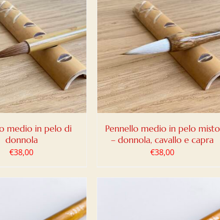
IUNGI AL CARRELLO
/
DETTAGLI
o medio in pelo di
Pennello medio in pelo misto
donnola
– donnola, cavallo e capra
€
38,00
€
38,00