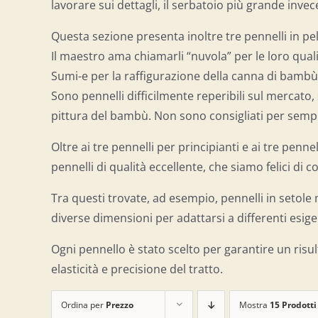
lavorare sui dettagli, il serbatoio più grande invec
Questa sezione presenta inoltre tre pennelli in pe
Il maestro ama chiamarli “nuvola” per le loro qual
Sumi-e per la raffigurazione della canna di bamb
Sono pennelli difficilmente reperibili sul mercato,
pittura del bambù. Non sono consigliati per semplic
Oltre ai tre pennelli per principianti e ai tre penn
pennelli di qualità eccellente, che siamo felici di c
Tra questi trovate, ad esempio, pennelli in setole 
diverse dimensioni per adattarsi a differenti esigenz
Ogni pennello è stato scelto per garantire un risu
elasticità e precisione del tratto.
Ordina per
Prezzo
Mostra
15 Prodotti