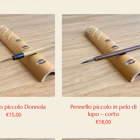
IUNGI AL CARRELLO
/
DETTAGLI
lo piccolo Donnola
Pennello piccolo in pelo di
lupo – corto
€
15,00
€
18,00