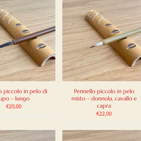
IUNGI AL CARRELLO
/
DETTAGLI
o piccolo in pelo di
Pennello piccolo in pelo
lupo – lungo
misto – donnola, cavallo e
capra
€
20,00
€
22,00