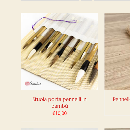
LO
/
AGGIUNGI AL CARRELLO
/
AGG
DETTAGLI
Stuoia porta pennelli in
Pennel
bambù
€
10,00