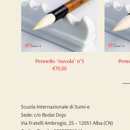
LO
/
AGGIUNGI AL CARRELLO
/
AGG
DETTAGLI
Pennello “nuvola” n°3
Penne
€
70,00
Scuola Internazionale di Sumi-e
Sede: c/o Bodai Dojo
Via Fratelli Ambrogio, 25 – 12051 Alba (CN)