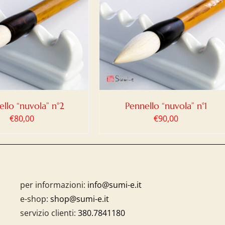
IUNGI AL CARRELLO
/
DETTAGLI
llo “nuvola” n°2
Pennello “nuvola” n°1
€
80,00
€
90,00
per informazioni:
info@sumi-e.it
e-shop:
shop@sumi-e.it
servizio clienti:
380.7841180