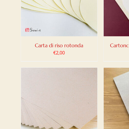
DETTAGLI
Carta di riso rotonda
Cartonc
€
2,00
LO
/
AGGIUNGI AL CARRELLO
/
AGG
DETTAGLI