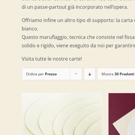
di un passe-partout già incorporato nell’opera.
Offriamo infine un altro tipo di supporto: la cart
bianco.
Questo maruflaggio, tecnica che consiste nel fissa
solido e rigido, viene eseguito da noi per garantire
Visita tutte le nostre carte!
Ordina per
Prezzo
Mostra
30 Prodotti
LO
/
AGGIUNGI AL CARRELLO
/
AGG