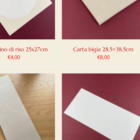
DETTAGLI
ino di riso 25x27cm
Carta bigia 28,5×38,5cm
€
4,00
€
8,00
IUNGI AL CARRELLO
/
DETTAGLI