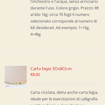
l'inchiostro e l'acqua, senza arricciarsi
durante l'uso. Colore grigio. Prezzo: 8€
al kilo 1kg: circa 70 fogli Il numero
selezionato corrisponde al numero di
kili desiderati. Ad esempio: 1=1kg,
4=4kg
GI
Carta bigia 30x80cm
€
8,00
LO
I
Carta riciclata, detta anche carta bigia,
ideale per le esercitazioni di calligrafia