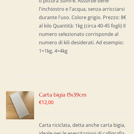
o pittura Sumi-e. Assorbe bene
l'inchiostro e l'acqua, senza arricciarsi
durante l'uso. Colore grigio. Prezzo: 8€
al kilo Quantità: 1kg (circa 40-45 fogli) Il
numero selezionato corrisponde al
numero di kili desiderati. Ad esempio:
1=1kg, 4=4kg
GI
Carta bigia 15x39cm
€
12,00
LO
I
Carta riciclata, detta anche carta bigia,
ideale per le esercitazioni di calligrafia