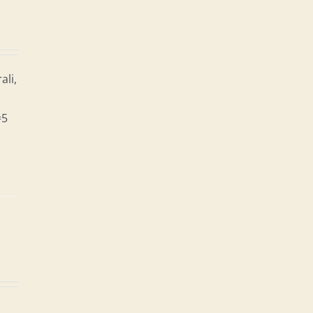
ali,
=5