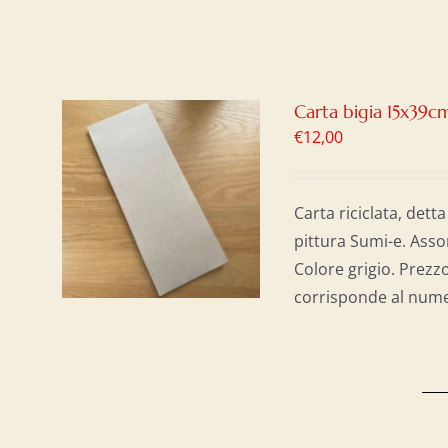
Carta bigia 15x39c
€
12,00
AL
/
Carta riciclata, detta
pittura Sumi-e. Assor
Colore grigio. Prezzo
corrisponde al numer