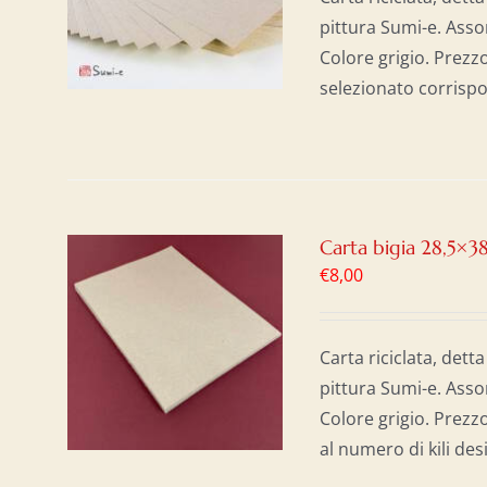
pittura Sumi-e. Assor
Colore grigio. Prezzo
selezionato corrispo
Carta bigia 28,5×3
€
8,00
AL
/
Carta riciclata, detta
pittura Sumi-e. Assor
Colore grigio. Prezzo
al numero di kili de