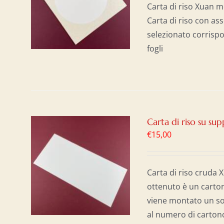
/
Carta di riso Xuan m
Carta di riso con as
selezionato corrispo
fogli
Carta di riso su s
€
15,00
AL
/
Carta di riso cruda 
ottenuto è un carton
viene montato un sot
al numero di cartonc