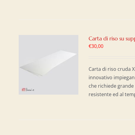
Carta di riso su s
€
30,00
AL
/
Carta di riso cruda
innovativo impiegan
che richiede grande 
resistente ed al temp