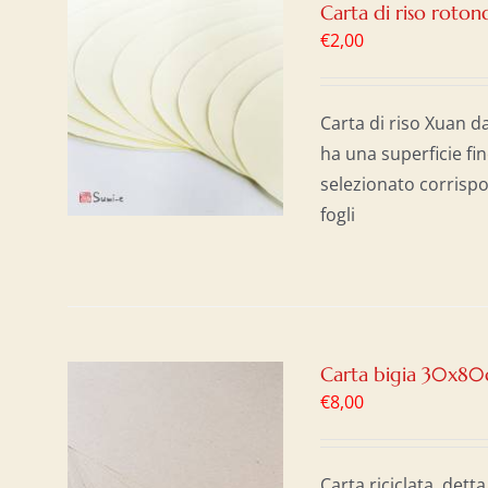
Carta di riso roton
€
2,00
AL
/
Carta di riso Xuan d
ha una superficie fin
selezionato corrispo
fogli
Carta bigia 30x8
€
8,00
AL
/
Carta riciclata, detta