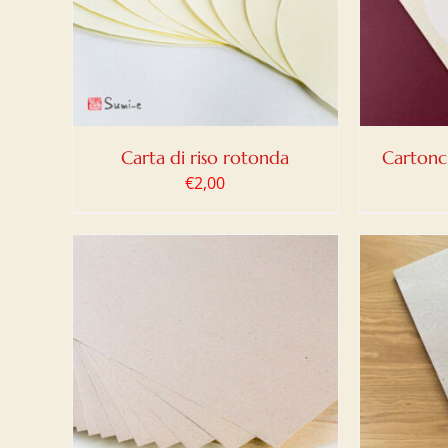
DETTAGLI
Carta di riso rotonda
Cartonc
€
2,00
LO
/
AGGIUNGI AL CARRELLO
/
AGG
DETTAGLI