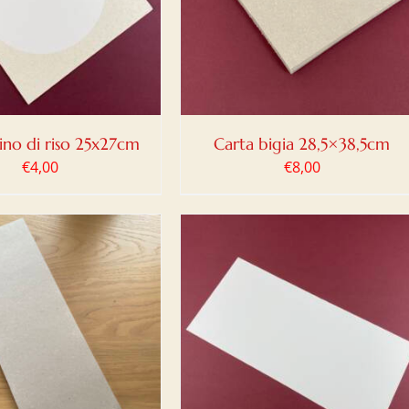
DETTAGLI
ino di riso 25x27cm
Carta bigia 28,5×38,5cm
€
4,00
€
8,00
IUNGI AL CARRELLO
/
DETTAGLI