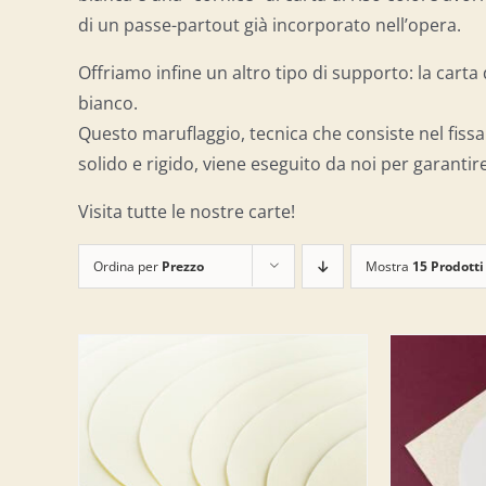
di un passe-partout già incorporato nell’opera.
Offriamo infine un altro tipo di supporto: la cart
bianco.
Questo maruflaggio, tecnica che consiste nel fissa
solido e rigido, viene eseguito da noi per garantire
Visita tutte le nostre carte!
Ordina per
Prezzo
Mostra
15 Prodotti
LO
/
AGGIUNGI AL CARRELLO
/
AGG