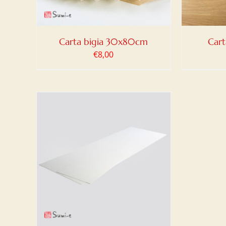
Carta bigia 30x80cm
Cart
€
8,00
LO
/