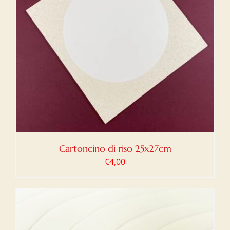
Cartoncino di riso 25x27cm
€
4,00